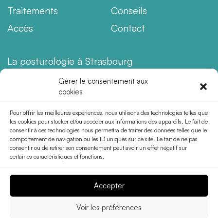
Traitements
Conseils
Accès
Contact
La posturologie à Strasbourg
Orthodontie enfant à Strasbourg
Gérer le consentement aux
cookies
Aligneurs invisibles à Strasbourg
Orthodontie & Migraines
Pour offrir les meilleures expériences, nous utilisons des technologies telles que
les cookies pour stocker et/ou accéder aux informations des appareils. Le fait de
Orthodontie & Bruxisme
consentir à ces technologies nous permettra de traiter des données telles que le
comportement de navigation ou les ID uniques sur ce site. Le fait de ne pas
Orthodontie et craquement des mâchoires
consentir ou de retirer son consentement peut avoir un effet négatif sur
certaines caractéristiques et fonctions.
Gouttières invisibles
Accepter
Drs Bas Kneip
© 2026 - Tous droits réservés
Voir les préférences
Conception et réalisation :
MEDIWEB