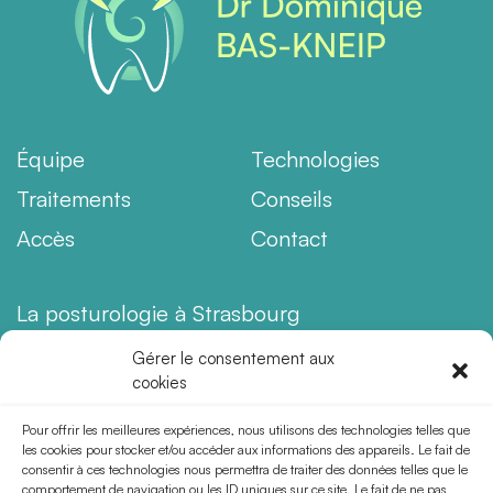
Équipe
Technologies
Traitements
Conseils
Accès
Contact
La posturologie à Strasbourg
Orthodontie enfant à Strasbourg
Gérer le consentement aux
cookies
Aligneurs invisibles à Strasbourg
Orthodontie & Migraines
Pour offrir les meilleures expériences, nous utilisons des technologies telles que
les cookies pour stocker et/ou accéder aux informations des appareils. Le fait de
Orthodontie & Bruxisme
consentir à ces technologies nous permettra de traiter des données telles que le
comportement de navigation ou les ID uniques sur ce site. Le fait de ne pas