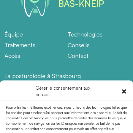
Équipe
Technologies
Traitements
Conseils
Accès
Contact
La posturologie à Strasbourg
Orthodontie enfant à Strasbourg
Gérer le consentement aux
cookies
Aligneurs invisibles à Strasbourg
Orthodontie & Migraines
Pour offrir les meilleures expériences, nous utilisons des technologies telles que
les cookies pour stocker et/ou accéder aux informations des appareils. Le fait de
Orthodontie & Bruxisme
consentir à ces technologies nous permettra de traiter des données telles que le
comportement de navigation ou les ID uniques sur ce site. Le fait de ne pas
Orthodontie et craquement des mâchoires
consentir ou de retirer son consentement peut avoir un effet négatif sur