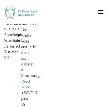
Accueil
Équipe
1
Read
Read
Le
/
More...
More...
docteur
1
+SAVOIR
+SAVOIR
Dominique
plus
plus
Bas-
Dominique
Stéphanie
Kneip
Assistante
Secrétaire
vous
Dentaire
médicale
accueille
Qualifiée
dans
ODF
son
cabinet
à
Strasbourg.
Read
More...
+SAVOIR
plus
Dr